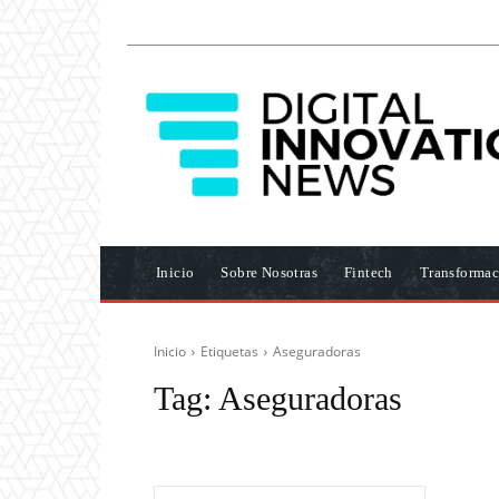
Inicio
Sobre Nosotras
Fintech
Transformac
Inicio
Etiquetas
Aseguradoras
Tag:
Aseguradoras