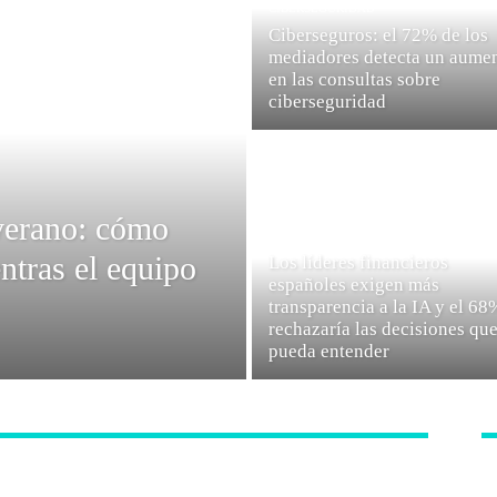
CIBERSEGURIDAD
Ciberseguros: el 72% de los
mediadores detecta un aume
en las consultas sobre
ciberseguridad
verano: cómo
FINTECH
ntras el equipo
Los líderes financieros
españoles exigen más
transparencia a la IA y el 68
rechazaría las decisiones qu
pueda entender