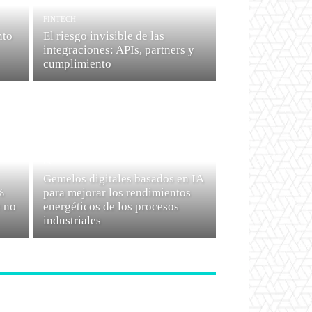
FINTECH
nto
El riesgo invisible de las
integraciones: APIs, partners y
cumplimiento
IA
Gemelos digitales basados en IA
%
para mejorar los rendimientos
e no
energéticos de los procesos
industriales