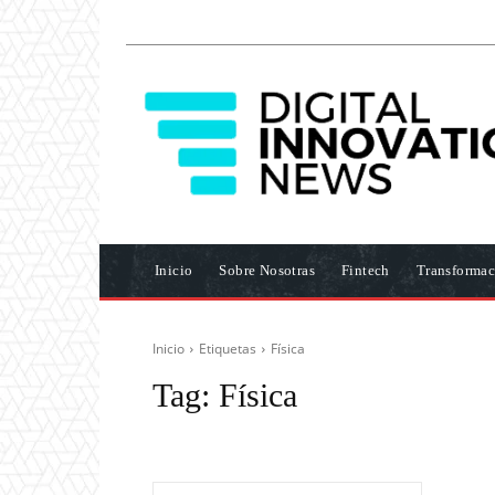
Inicio
Sobre Nosotras
Fintech
Transformac
Inicio
Etiquetas
Física
Tag:
Física