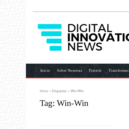
Inicio
Sobre Nosotras
Fintech
Transformac
Inicio
Etiquetas
Win-Win
Tag:
Win-Win