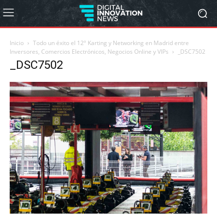
Inicio
Todo un éxito el 12º Karting y Networking en Madrid entre
Inversores, Comercios Electrónicos, Negocios Online y VIPs
_DSC7502
_DSC7502