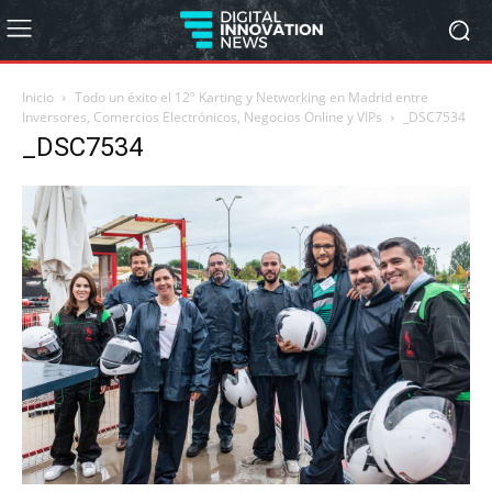
Inicio
Todo un éxito el 12º Karting y Networking en Madrid entre
Inversores, Comercios Electrónicos, Negocios Online y VIPs
_DSC7534
_DSC7534