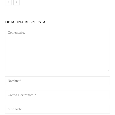
DEJA UNA RESPUESTA
Comentario:
No
Co
ele
Sit
we