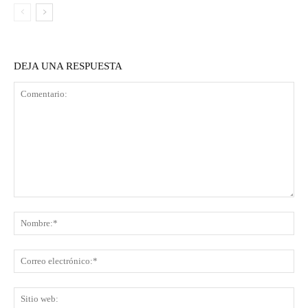
DEJA UNA RESPUESTA
Comentario:
No
Co
ele
Sit