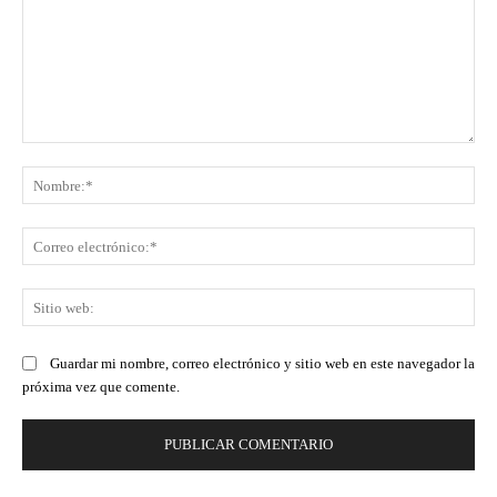
Comentario:
No
Co
ele
Sit
we
Guardar mi nombre, correo electrónico y sitio web en este navegador la
próxima vez que comente.