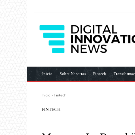
Inicio
Sobre Nosotras
Fintech
Transformac
Inicio
Fintech
FINTECH