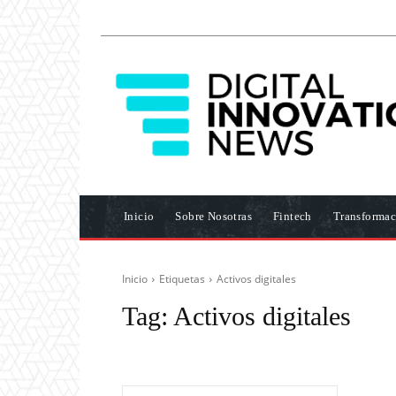
Inicio
Sobre Nosotras
Fintech
Transformac
Inicio
Etiquetas
Activos digitales
Tag:
Activos digitales