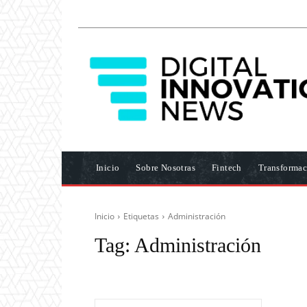
Inicio
Sobre Nosotras
Fintech
Transformac
Inicio
Etiquetas
Administración
Tag:
Administración