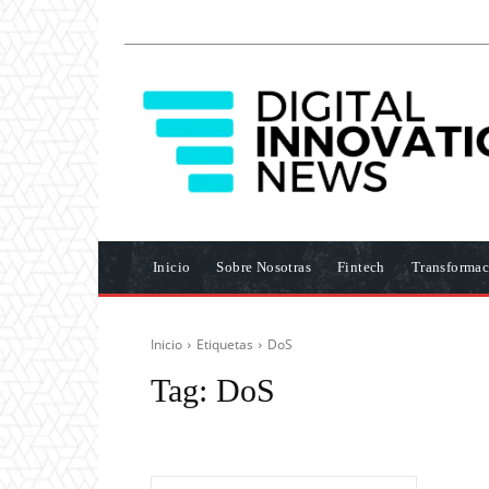
Inicio
Sobre Nosotras
Fintech
Transformac
Inicio
Etiquetas
DoS
Tag:
DoS