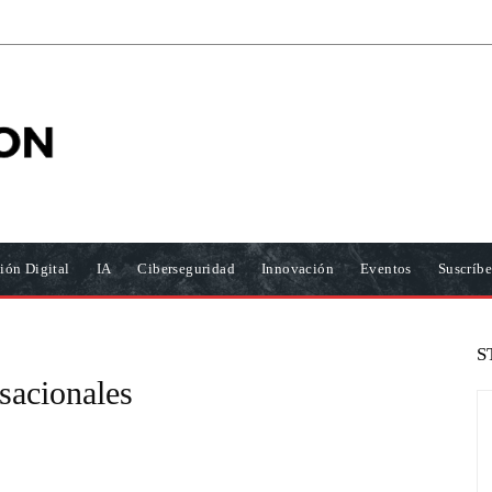
ión Digital
IA
Ciberseguridad
Innovación
Eventos
Suscríbe
S
sacionales