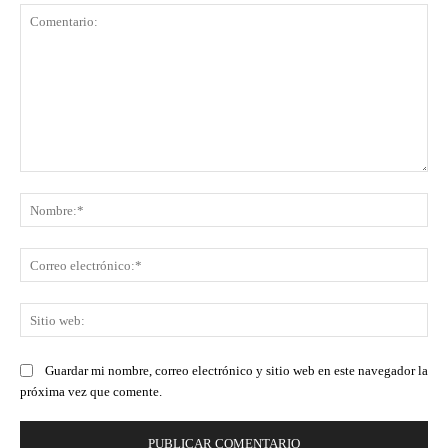
Comentario:
No
Co
ele
Sit
we
Guardar mi nombre, correo electrónico y sitio web en este navegador la
próxima vez que comente.