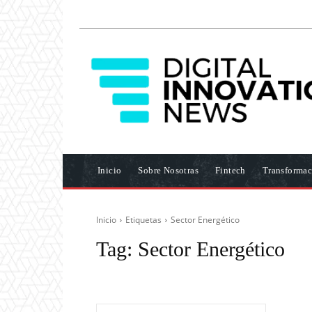
Inicio
Sobre Nosotras
Fintech
Transformac
Inicio
Etiquetas
Sector Energético
Tag:
Sector Energético