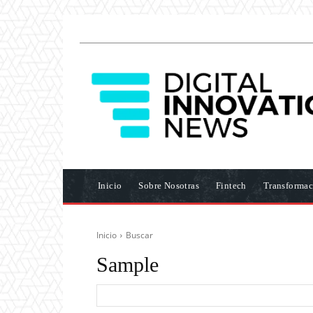
Inicio
Sobre Nosotras
Fintech
Transformac
Inicio
Buscar
Sample