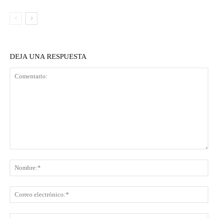
DEJA UNA RESPUESTA
Comentario:
No
Co
ele
Sit