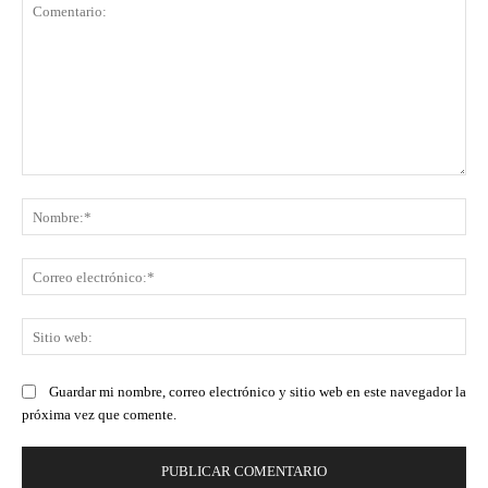
Comentario:
No
Co
ele
Sit
we
Guardar mi nombre, correo electrónico y sitio web en este navegador la
próxima vez que comente.