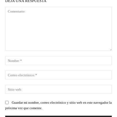
DEJA UNA RESPUESTA
Comentario:
No
Co
ele
Sit
we
Guardar mi nombre, correo electrónico y sitio web en este navegador la
próxima vez que comente.