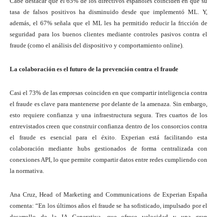
Cabe destacar que el 65% de los directivos españoles coinciden en que su
tasa de falsos positivos ha disminuido desde que implementó ML. Y,
además, el 67% señala que el ML les ha permitido reducir la fricción de
seguridad para los buenos clientes mediante controles pasivos contra el
fraude (como el análisis del dispositivo y comportamiento online).
La colaboración es el futuro de la prevención contra el fraude
Casi el 73% de las empresas coinciden en que compartir inteligencia contra
el fraude es clave para mantenerse por delante de la amenaza. Sin embargo,
esto requiere confianza y una infraestructura segura. Tres cuartos de los
entrevistados creen que construir confianza dentro de los consorcios contra
el fraude es esencial para el éxito. Experian está facilitando esta
colaboración mediante hubs gestionados de forma centralizada con
conexiones API, lo que permite compartir datos entre redes cumpliendo con
la normativa.
Ana Cruz, Head of Marketing and Communications de Experian España
comenta: “En los últimos años el fraude se ha sofisticado, impulsado por el
desarrollo de la IA Generativa, que ofrece velocidad y una gran