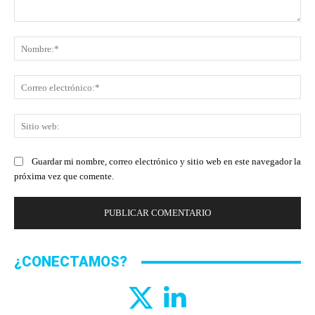
Comentario:
No
Co
ele
Sit
we
Guardar mi nombre, correo electrónico y sitio web en este navegador la
próxima vez que comente.
¿CONECTAMOS?