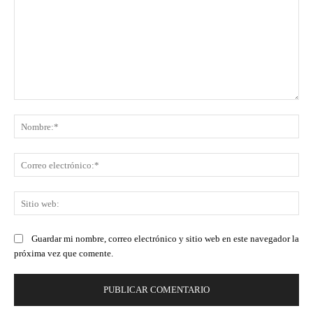
Comentario:
No
Co
ele
Sit
we
Guardar mi nombre, correo electrónico y sitio web en este navegador la
próxima vez que comente.