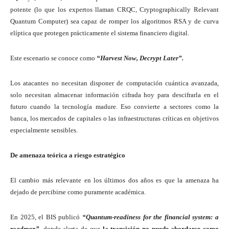
potente (lo que los expertos llaman CRQC, Cryptographically Relevant
Quantum Computer) sea capaz de romper los algoritmos RSA y de curva
elíptica que protegen prácticamente el sistema financiero digital.
Este escenario se conoce como
“Harvest Now, Decrypt Later”.
Los atacantes no necesitan disponer de computación cuántica avanzada,
solo necesitan almacenar información cifrada hoy para descifrarla en el
futuro cuando la tecnología madure. Eso convierte a sectores como la
banca, los mercados de capitales o las infraestructuras críticas en objetivos
especialmente sensibles.
De amenaza teórica a riesgo estratégico
El cambio más relevante en los últimos dos años es que la amenaza ha
dejado de percibirse como puramente académica.
En 2025, el BIS publicó
“Quantum-readiness for the financial system: a
roadmap”,
donde alerta de que
la transición no puede abordarse como