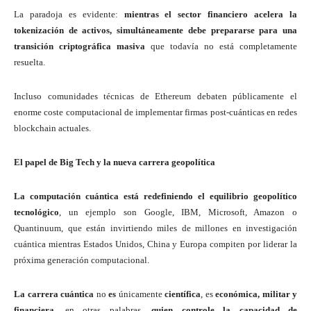
La paradoja es evidente:
mientras el sector financiero acelera la
tokenización de activos, simultáneamente debe prepararse para una
transición criptográfica masiva
que todavía no está completamente
resuelta.
Incluso comunidades técnicas de Ethereum debaten públicamente el
enorme coste computacional de implementar firmas post-cuánticas en redes
blockchain actuales.
El papel de Big Tech y la nueva carrera geopolítica
La computación cuántica
está redefiniendo el equilibrio geopolítico
tecnológico
, un ejemplo son Google, IBM, Microsoft, Amazon o
Quantinuum, que están invirtiendo miles de millones en investigación
cuántica mientras Estados Unidos, China y Europa compiten por liderar la
próxima generación computacional.
La carrera cuántica
no
es
únicamente
científica
, es
económica, militar y
financiera
, en otras palabras,
quien controle la capacidad de