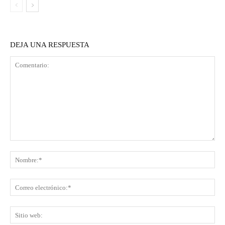
DEJA UNA RESPUESTA
Comentario:
No
Co
ele
Sit
we