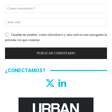
Co
ele
Sit
we
Guardar mi nombre, correo electrónico y sitio web en este navegador la
próxima vez que comente.
¿CONECTAMOS?