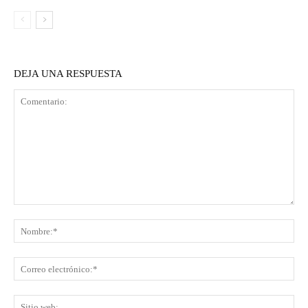
DEJA UNA RESPUESTA
Comentario:
No
Co
ele
Sit