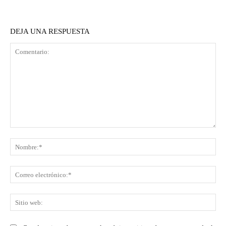
DEJA UNA RESPUESTA
Comentario:
No
Co
ele
Sit
we