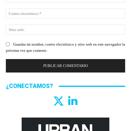
Co
ele
Sit
we
Guardar mi nombre, correo electrónico y sitio web en este navegador la
próxima vez que comente.
¿CONECTAMOS?