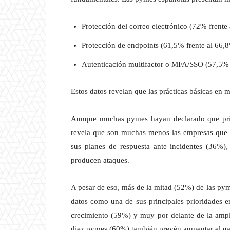
Protección del correo electrónico (72% frente
Protección de endpoints (61,5% frente al 66,
Autenticación multifactor o MFA/SSO (57,5% 
Estos datos revelan que las prácticas básicas en m
Aunque muchas pymes hayan declarado que prior
revela que son muchas menos las empresas que r
sus planes de respuesta ante incidentes (36%), 
producen ataques.
A pesar de eso, más de la mitad (52%) de las pym
datos como una de sus principales prioridades e
crecimiento (59%) y muy por delante de la ampl
diez pymes (60%) también prevén aumentar el gas