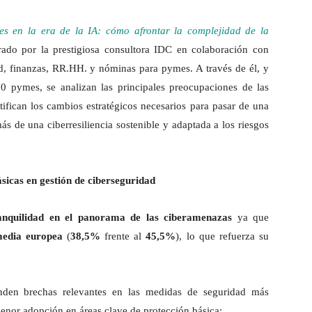
s en la era de la IA: cómo afrontar la complejidad de la
rado por la prestigiosa consultora IDC en colaboración con
ad, finanzas, RR.HH. y nóminas para pymes. A través de él, y
0 pymes, se analizan las principales preocupaciones de las
ifican los cambios estratégicos necesarios para pasar de una
ás de una ciberresiliencia sostenible y adaptada a los riesgos
ásicas en gestión de ciberseguridad
ranquilidad en el panorama de las ciberamenazas
ya que
media europea
(
38,5%
frente al
45,5%
), lo que refuerza su
onden brechas relevantes en las medidas de seguridad más
nor adopción en áreas clave de protección básica: