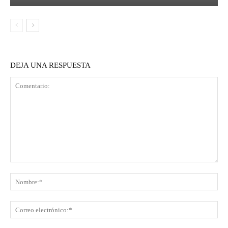
DEJA UNA RESPUESTA
Comentario:
No
Co
ele