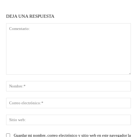
DEJA UNA RESPUESTA
Comentario:
No
Co
ele
Sit
we
Guardar mi nombre, correo electrónico y sitio web en este navegador la