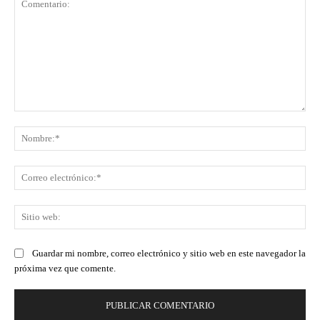
Comentario:
No
Co
ele
Sit
we
Guardar mi nombre, correo electrónico y sitio web en este navegador la
próxima vez que comente.