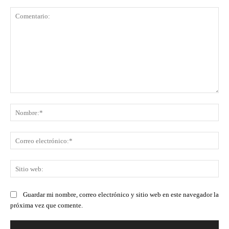
Comentario:
No
Co
ele
Sit
we
Guardar mi nombre, correo electrónico y sitio web en este navegador la
próxima vez que comente.