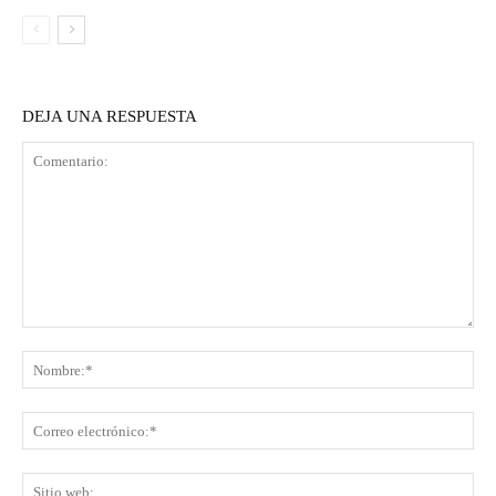
DEJA UNA RESPUESTA
Comentario:
No
Co
ele
Sit