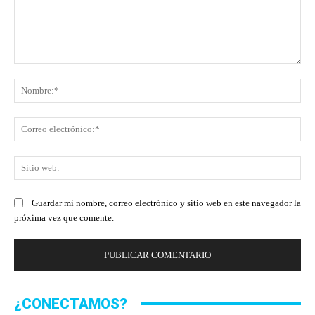
Comentario:
No
Co
ele
Sit
we
Guardar mi nombre, correo electrónico y sitio web en este navegador la
próxima vez que comente.
¿CONECTAMOS?