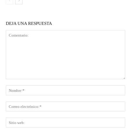
DEJA UNA RESPUESTA
Comentario:
No
Co
ele
Sit
we