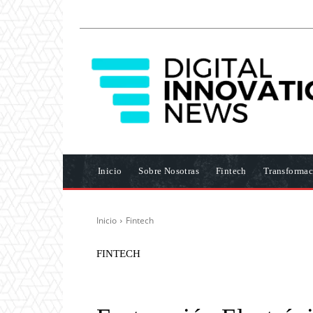
Inicio
Sobre Nosotras
Fintech
Transformac
Inicio
Fintech
FINTECH