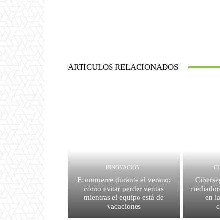
ARTICULOS RELACIONADOS
INNOVACIÓN
C
Ecommerce durante el verano:
Ciberse
cómo evitar perder ventas
mediador
mientras el equipo está de
en l
vacaciones
c