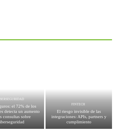
IBERSEGURIDAD
FINTECH
guros: el 72% de los
es detecta un aumento
El riesgo invisible de las
as consultas sobre
integraciones: APIs, partners y
iberseguridad
cumplimiento