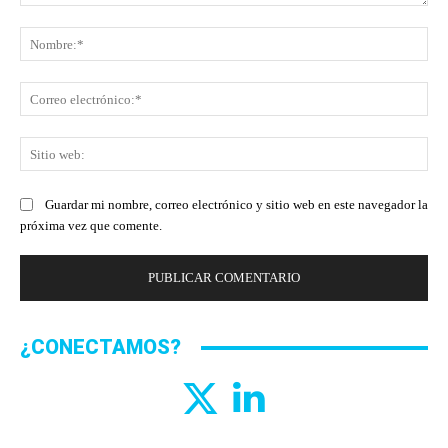
Comentario:
No
Co
ele
Sit
we
Guardar mi nombre, correo electrónico y sitio web en este navegador la
próxima vez que comente.
¿CONECTAMOS?