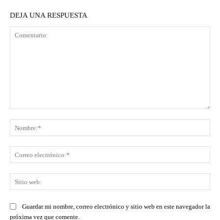
DEJA UNA RESPUESTA
Comentario:
No
Co
ele
Sit
we
Guardar mi nombre, correo electrónico y sitio web en este navegador la
próxima vez que comente.