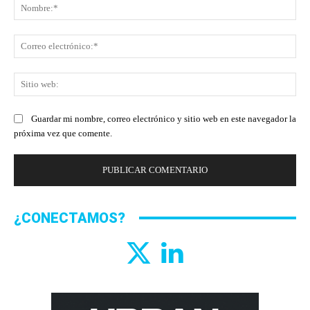
No
Co
ele
Sit
we
Guardar mi nombre, correo electrónico y sitio web en este navegador la
próxima vez que comente.
¿CONECTAMOS?