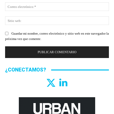
Co
ele
Sit
we
Guardar mi nombre, correo electrónico y sitio web en este navegador la
próxima vez que comente.
¿CONECTAMOS?