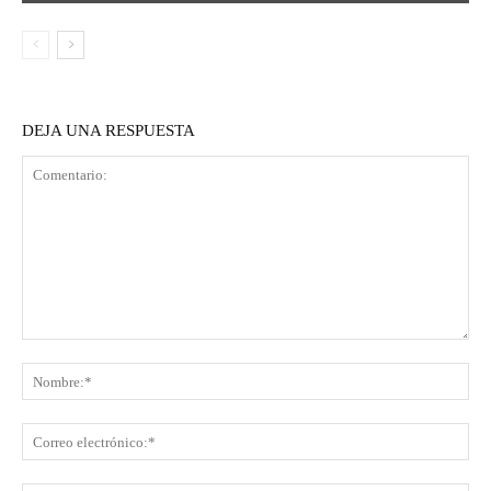
DEJA UNA RESPUESTA
Comentario:
No
Co
ele