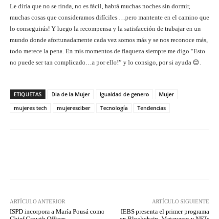
Le diría que no se rinda, no es fácil, habrá muchas noches sin dormir,
muchas cosas que consideramos difíciles …pero mantente en el camino que
lo conseguirás! Y luego la recompensa y la satisfacción de trabajar en un
mundo donde afortunadamente cada vez somos más y se nos reconoce más,
todo merece la pena. En mis momentos de flaqueza siempre me digo “Esto
no puede ser tan complicado…a por ello!” y lo consigo, por si ayuda 😊.
ETIQUETAS
Dia de la Mujer
Igualdad de genero
Mujer
mujeres tech
mujeresciber
Tecnología
Tendencias
Twitter
WhatsApp
ARTÍCULO ANTERIOR
ARTÍCULO SIGUIENTE
ISPD incorpora a María Pousá como
IEBS presenta el primer programa
Chief Growth Officer
en Blockchain, Metaverso y NFTs