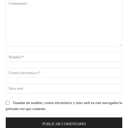
Comentario:
No
Co
ele
Sit
we
Guardar mi nombre, correo electrónico y sitio web en este navegador la
próxima vez que comente.