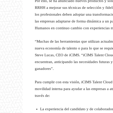
Por ello, se ha anunciado nuevos productos y sol
RRHH a mejorar sus técnicas de selección y fideli
los profesionales deben adoptar una transformac
las empresas adaptarse de forma dinámica a un p
Humanos en continuo cambio con experiencias más 
“Muchas de las herramientas que utilizan actual
nueva economía de talento o para lo que se requi
Steve Lucas, CEO de iCIMS. “iCIMS Talent Cloud 
encuentran, anticipando las necesidades futuras y
ganadores”.
Para cumplir con esta visión, iCIMS Talent Cloud
movilidad interna para ayudar a las empresas a atra
través de:
La experiencia del candidato y de colaboradore