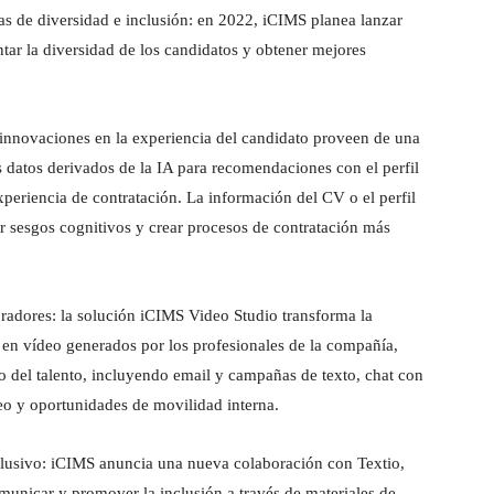
ivas de diversidad e inclusión: en 2022, iCIMS planea lanzar
ntar la diversidad de los candidatos y obtener mejores
 innovaciones en la experiencia del candidato proveen de una
s datos derivados de la IA para recomendaciones con el perfil
xperiencia de contratación. La información del CV o el perfil
r sesgos cognitivos y crear procesos de contratación más
radores: la solución iCIMS Video Studio transforma la
s en vídeo generados por los profesionales de la compañía,
do del talento, incluyendo email y campañas de texto, chat con
leo y oportunidades de movilidad interna.
clusivo: iCIMS anuncia una nueva colaboración con Textio,
unicar y promover la inclusión a través de materiales de