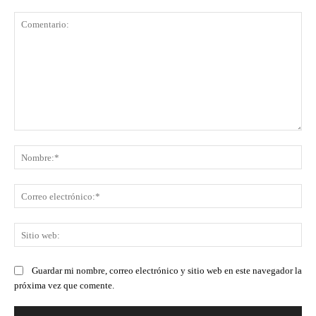
Comentario:
No
Co
ele
Sit
we
Guardar mi nombre, correo electrónico y sitio web en este navegador la
próxima vez que comente.