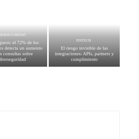
IBERSEGURIDAD
FINTECH
guros: el 72% de los
es detecta un aumento
El riesgo invisible de las
as consultas sobre
integraciones: APIs, partners y
iberseguridad
cumplimiento