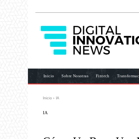
Inicio
Sobre Nosotras
Fintech
Transformac
Inicio
IA
IA