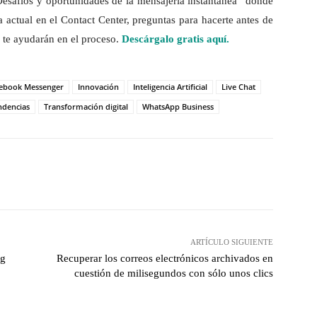
Desafíos y oportunidades de la mensajería instantánea” donde
a actual en el Contact Center, preguntas para hacerte antes de
 te ayudarán en el proceso.
Descárgalo gratis aquí.
cebook Messenger
Innovación
Inteligencia Artificial
Live Chat
ndencias
Transformación digital
WhatsApp Business
hatsApp
ARTÍCULO SIGUIENTE
ng
Recuperar los correos electrónicos archivados en
cuestión de milisegundos con sólo unos clics