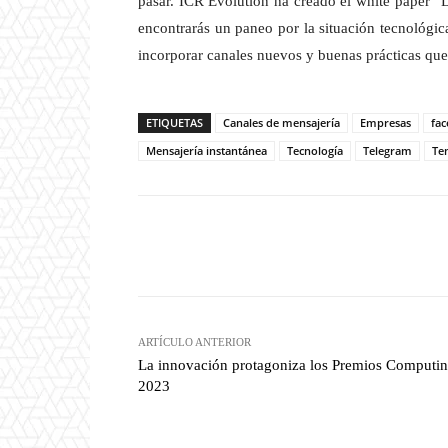
pasar. ICR Evolution ha creado el white paper “
encontrarás un paneo por la situación tecnológic
incorporar canales nuevos y buenas prácticas que
ETIQUETAS
Canales de mensajería
Empresas
fa
Mensajería instantánea
Tecnología
Telegram
Te
Twitter
W
Cuota
ARTÍCULO ANTERIOR
La innovación protagoniza los Premios Computi
2023