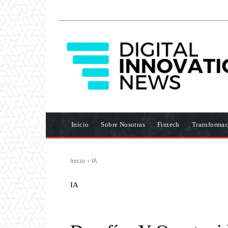
Inicio
Sobre Nosotras
Fintech
Transformac
Inicio
IA
IA