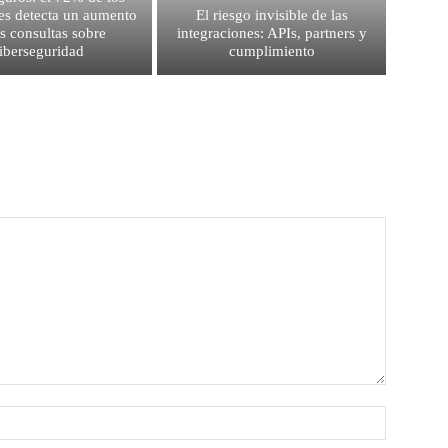
es detecta un aumento
El riesgo invisible de las
as consultas sobre
integraciones: APIs, partners y
iberseguridad
cumplimiento
Nombre: