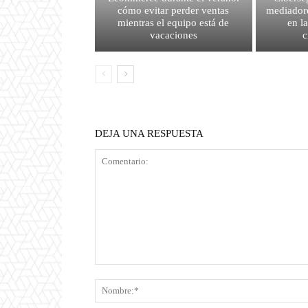
cómo evitar perder ventas
mediador
mientras el equipo está de
en l
vacaciones
c
DEJA UNA RESPUESTA
Comentario: