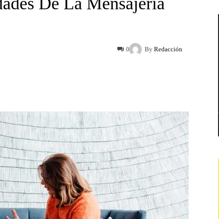
dades De La Mensajería
By
Redacción
0