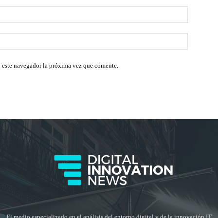
Correo
electróni
Sitio
web:
n este navegador la próxima vez que comente.
El medio especializado en el análisis del entorno digital y de la innovación IT