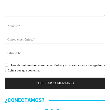
Comentario:
No
Co
ele
Sit
we
Guardar mi nombre, correo electrónico y sitio web en este navegador la
próxima vez que comente.
¿CONECTAMOS?