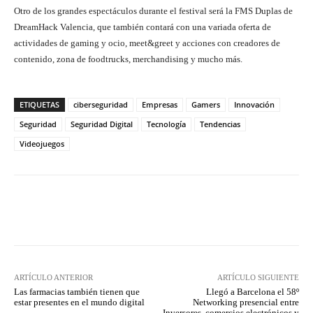
Otro de los grandes espectáculos durante el festival será la FMS Duplas de
DreamHack Valencia, que también contará con una variada oferta de
actividades de gaming y ocio, meet&greet y acciones con creadores de
contenido, zona de foodtrucks, merchandising y mucho más.
ETIQUETAS
ciberseguridad
Empresas
Gamers
Innovación
Seguridad
Seguridad Digital
Tecnología
Tendencias
Videojuegos
Twitter
WhatsApp
ARTÍCULO ANTERIOR
ARTÍCULO SIGUIENTE
Las farmacias también tienen que
Llegó a Barcelona el 58º
estar presentes en el mundo digital
Networking presencial entre
Inversores, comercios electrónicos y