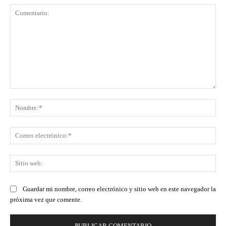
Comentario:
No
Co
ele
Sit
we
Guardar mi nombre, correo electrónico y sitio web en este navegador la
próxima vez que comente.