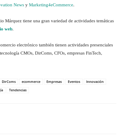
novation News
y
Marketing4eCommerce
.
io Márquez tiene una gran variedad de actividades temáticas
rio web
.
comercio electrónico también tienen actividades presenciales
de tecnología CMOs, DirComs, CFOs, empresas FinTech,
DirComs
ecommerce
Empresas
Eventos
Innovación
ía
Tendencias
tsApp