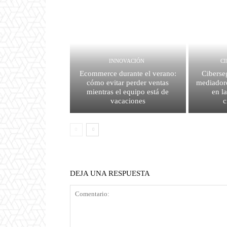
INNOVACIÓN
C
Ecommerce durante el verano:
Ciberse
cómo evitar perder ventas
mediador
mientras el equipo está de
en l
vacaciones
c
DEJA UNA RESPUESTA