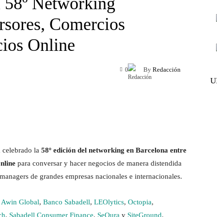
l 58º Networking
ersores, Comercios
ios Online
By
Redacción
0
U
 celebrado la
58º edición del networking en Barcelona entre
nline
para conversar y hacer negocios de manera distendida
 managers de grandes empresas nacionales e internacionales.
,
Awin Global
,
Banco Sabadell
,
LEOlytics
,
Octopia
,
ch
,
Sabadell Consumer Finance
,
SeQura
y
SiteGround
.