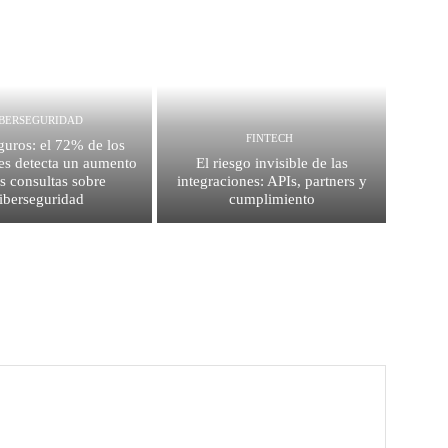
IBERSEGURIDAD
FINTECH
guros: el 72% de los
es detecta un aumento
El riesgo invisible de las
as consultas sobre
integraciones: APIs, partners y
iberseguridad
cumplimiento