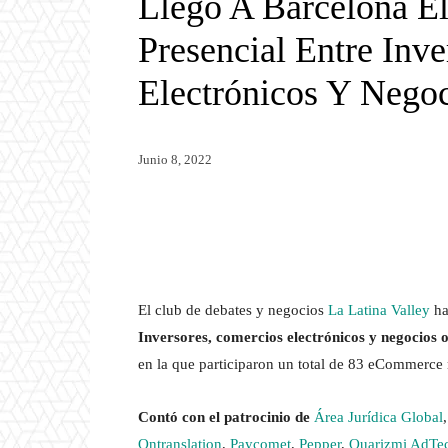
Llegó A Barcelona E
Presencial Entre Inv
Electrónicos Y Negoc
Junio 8, 2022
Twitter
WhatsApp
El club de debates y negocios
La Latina Valley
ha
Inversores, comercios electrónicos y negocios o
en la que participaron un total de 83 eCommerce
Contó con el patrocinio de
Área Jurídica Global
Ontranslation
,
Paycomet
,
Pepper
,
Quarizmi AdTe