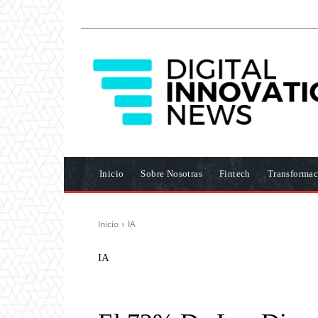
Inicio
Sobre Nosotras
Fintech
Transformac
Inicio
IA
IA